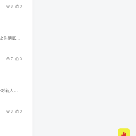
8
0
还在傻傻找素材熬夜剪辑？现在AI工具已经进化到输入一个选题，就能生成一个原创视频了！ 这个玩法让你彻底告别繁琐的后期：不需要找素材、不需要剪辑，甚至选题都帮你列好了（工具自带热点库）...
7
0
对赛道（...
3
0