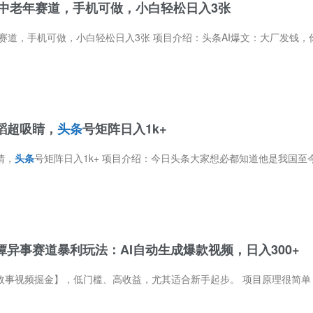
注中老年赛道，手机可做，小白轻松日入3张
小白轻松日入3张 项目介绍：头条AI爆文：大厂发钱，你只管收割！别再死磕那些今天有明天没的小项目了！背靠字节跳动大平台，只要今日头条
蹈超吸睛，
头条
号矩阵日入1k+
睛，
头条
号矩阵日入1k+ 项目介绍：今日头条大家想必都知道他是我国至今最火的一个新闻平台，如今的今日头条的平台规则也推出0粉发视频拿收益规则，适合
谭异事赛道暴利玩法：AI自动生成爆款视频，日入300+
视频掘金】，低门槛、高收益，尤其适合新手起步。 项目原理很简单：开通0粉头条号，利用配套的AI软件和提示词，批量生成奇谭故事视频发布。只要视频产