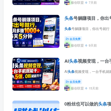
极创联盟
7天前
头条
号躺賺项目，你出号
头条
号躺賺项目，你出号就行，每月多賺1000+，每
会员免费
极创联盟
9天前
AI
头条
视频变现，一台
AI
头条
视频变现，一台手机就能干，日入5张，0粉就
会员免费
极创联盟
15天前
0粉丝也可以做的
头条
项