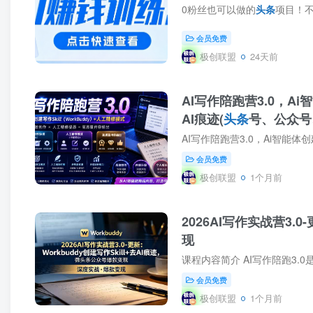
0粉丝也可以做的
头条
项目！不露脸、不
会员免费
极创联盟
24天前
AI写作陪跑营3.0，Ai智
AI痕迹(
头条
号、公众号
AI写作陪跑营3.0，Ai智能体创
会员免费
极创联盟
1个月前
2026AI写作实战营3.0
现
课程内容简介 AI写作陪跑3.
会员免费
极创联盟
1个月前