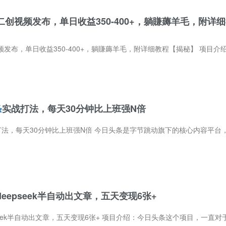
二创视频发布，单日收益350-400+，躺賺薅羊毛，附详
益350-400+，躺賺薅羊毛，附详细教程【揭秘】 项目介绍：外面收费1998的工作室内部项目流出！今日头条创作者AI全自动挂机，ai自动采集素材
条
实战打法，每天30分钟比上班强N倍
天30分钟比上班强N倍 今日头条是字节跳动旗下的核心内容平台，拥有7亿+用户和强大的智能推荐算法。只要你的内容优质、垂直、互动高，就能获得大
eepseek半自动出文章，五天变现6张+
章，五天变现6张+ 项目介绍：今日头条这个项目，一直对于新手做网创的话还是很友好的，目前这个指令区别于上一个版本的指令会好很多，相当于指