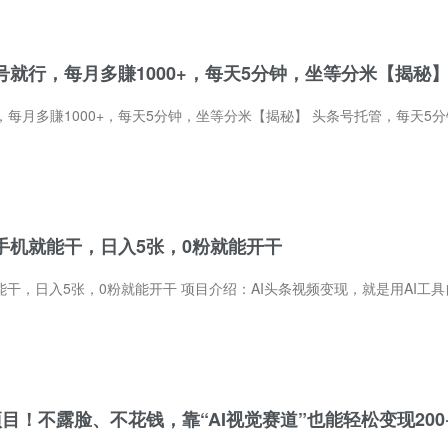
就行，每月多賺1000+，每天5分钟，坐等分米【揭秘
天5分钟，坐等分米【揭秘】 头条号托管，每天5分钟，坐等分钱你出号，我们出内容出运营。每天3-10条视频发到你草稿箱，点下发就完事。收
手机就能干，日入5张，0粉就能开干
能开干 项目介绍：AI头条视频变现，就是用AI工具自动生成视频，发布到今日头条賺播放收益。操作很简单：找一段文案让AI改写，导入剪
目！不露脸、不花钱，靠“AI视觉赛道”也能轻松变现200