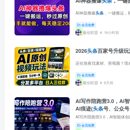
AI神器撸爆
头条
，一键
AI神器撸爆
头条
，一键搬运，秒过原创，有手
会员免费
极创联盟
16小时前
2026
头条
百家号升级玩
会员免费
极创联盟
6天前
AI写作陪跑营3.0，Ai智
AI痕迹(
头条
号、公众号、
AI写作陪跑营3.0，Ai智能体创
会员免费