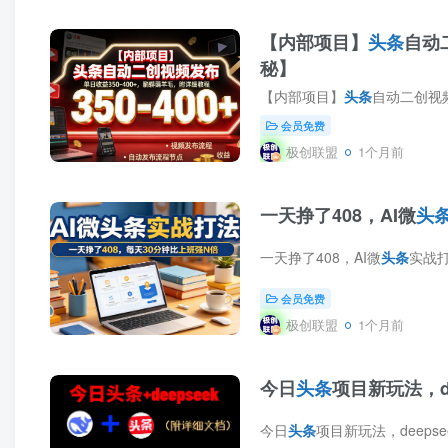
【内部项目】
头条
自动
秘】
【内部项目】
头条
自动二创视频发布，单日收
会员免费
极创联盟
1个月前
一天挣了408，AI微
头
一天挣了408，AI微
头条
实战打法，每
会员免费
极创联盟
1个月前
今日
头条
项目新玩法，d
今日
头条
项目新玩法，deepseek半自动出文