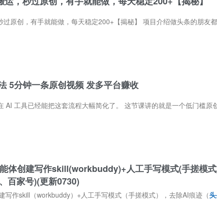
搬运，秒过原创，有手就能做，每天稳定200+【揭秘】
就能做，每天稳定200+【揭秘】 项目介绍做头条的朋友都清楚，以往靠提示词让AI写稿原创度偏低，还要手动修改，十分耗时间。这款AI工具只
法 5分钟一条原创视频 发多平台赚收
能体创建写作skill(workbuddy)+人工手写模式(手搓模
百家号)(更新0730)
建写作skill（workbuddy）+人工手写模式（手搓模式），去除AI痕迹（
头