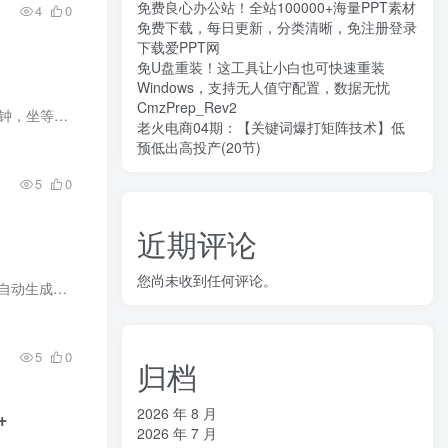
免费良心办公站！全站100000+海量PPT素材
4
0
免费下载，每日更新，分类清晰，免注册登录
下载爱PPT网
免U盘重装！这工具让小白也可快速重装
】
Windows，支持无人值守配置，数据无忧
CmzPrep_Rev2
益28分，...
老火电商04期：【关键词爆打矩阵技术】低
预低出高投产(20节)
5
0
近期评论
您尚未收到任何评论。
映用“文字...
5
0
归档
2026 年 8 月
+
2026 年 7 月