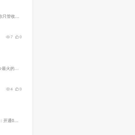
不倒，这项...
7
0
刚刚接触互联...
4
0
生阅读和广...