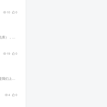
10
0
这个玩法让你彻底告别繁琐的后期：不需要找素材、不需要剪辑，甚至选题都帮你列好了（工具自带热点库），只需点两下手机，5分钟直接生成高清原创视频。一条视频同步分发到
19
0
，有时候系...
4
0