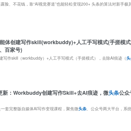
花钱，靠“AI视觉赛道”也能轻松变现200+ 头条的算法对新手极其友好——它完全不看粉丝量。哪怕你是0粉丝的新号，只要文章和图片的阅读量上去了
能体创建写作skill(workbuddy)+人工手写模式(手搓模
、百家号)
建写作skill（workbuddy）+人工手写模式（手搓模式），去除AI痕迹（
头
-更新：Workbuddy创建写作Skill+去AI痕迹，微
头条
公众
0是一套完整版自媒体AI写作变现课程，聚焦微
头条
、公众号两大平台，系统讲解爆款作品特征、写作思维、钩子技巧与仿写方法。课程涵盖账号