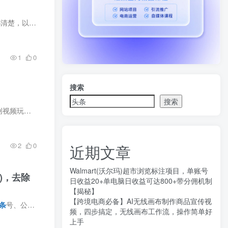
需导入爆款图...
1
0
搜索
搜索
还在熬夜找素材、剪视频？现在 AI 工具已经能把这套流程大幅简化了。 这节课讲的就是一个低门槛原创视频玩法：不需要剪辑基础，不用到处找素材，选题、文案、画面生成都可以借助 AI 工具完成。 ...
2
0
近期文章
Walmart(沃尔玛)超市浏览标注项目，单账号
式)，去除
日收益20+单电脑日收益可达800+带分佣机制
【揭秘】
【跨境电商必备】AI无线画布制作商品宣传视
条
号、公众号、百家号）（更新0730） 课程介绍刘YC·AI写作陪跑3.0自媒体微头条+文章，AI写作...
频，四步搞定，无线画布工作流，操作简单好
上手