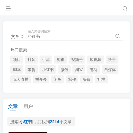
输入关键词搜索
文章
热门搜索
项目
抖音
引流
剪辑
视频号
短视频
快手
脚本
带货
小红书
微信
淘宝
电商
自媒体
无人直播
拼多多
闲鱼
写作
头条
社群
文章
用户
搜索[
小红书
]，共找到
2214
个文章