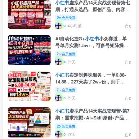
小红书
虚拟产品14天实战变现营第七
期，打通从选品、原创产品、内容引
流到多渠道成交全链路
会员免费
4小时前
0
AI自动化挂G+
小红书
小众赛道，单
号单月实测1.5w+，可多号矩阵操作
【揭秘】
会员免费
昨天
0
小红书
卖定制趣味服务，一单6.88-
14.88，227天卖了2w+份，到手
13w+
会员免费
昨天
0
小红书
虚拟产品14天实战变现营-第7
期：需求挖掘×AI+Skill原创×产品矩
阵×内容笔记×一人公司进阶×全链路
会员免费
昨天
0