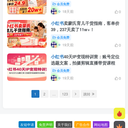
会员免费
18天前
0
小红书
卖蒙氏育儿干货指南，客单价
39，237天卖了11w+！
会员免费
19天前
0
小红书
40天IP变现特训营：账号定位
选题文案，拍摄剪辑直播带货课程
会员免费
19天前
0
1
2
…
123
跳转
友链申请
-
免责声明
-
关于我们
-
广告合作
-
网站地图