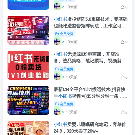
13天前
0
小红书
虚拟矩阵5.0重磅技术，零基础
也能吃透整套矩阵玩法，工作室可批
量放大变现
会员免费
13天前
0
小红书
无货源0粉电商课，开店准
备、选品策略、笔记撰写、视频剪
辑、数据分析、账号打造、资料文档
会员免费
(更新26年7月24日)
13天前
0
最新CR全平台1比1搬运技术(抖音快
手
小红书
视频号)五分钟分钟一条，操
作简单，轻松上热门(教程+软件+参
会员免费
数)
17天前
0
小红书
卖婴儿睡眠研究笔记，客单价
24.9，320天卖了20w+