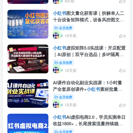
9天前
0
小红书
图文量化获客课｜拆解单人二
十台设备矩阵模式，设备风控图文创
作合规引流一站式落地实操
会员免费
10天前
0
小红书
虚拟矩阵5.0实战课：开店配置
｜AI原创｜双平台选品｜多IP隔离｜
测怼店铺工作室批量变现实操教学
会员免费
12天前
0
AI课件自动化副业实战课：1小时量
产全套原创课件×
小红书
素材批量生
成×全自动变现管线×半年卖3000单
会员免费
13天前
0
小红书
AI虚拟电商2.0，学员实测单日
收益1800+，长尾搜索流量持续稳定
出单
会员免费