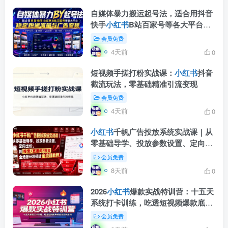
自媒体暴力搬运起号法，适合用抖音
快手
小红书
B站百家号等各大平台，
稳定跑通流量与广告变现
会员免费
4天前
0
短视频手搓打粉实战课：
小红书
抖音
截流玩法，零基础精准引流变现
会员免费
4天前
0
小红书
千帆广告投放系统实战课｜从
零基础导学、投放参数设置、定向出
价，到搜索/直播间/客资全场景计划
会员免费
搭建全流程
8天前
0
2026
小红书
爆款实战特训营：十五天
系统打卡训练，吃透短视频爆款底层
变现逻辑
会员免费