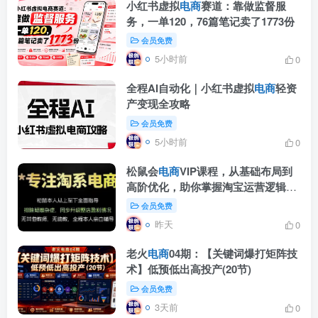
小红书虚拟
电商
赛道：靠做监督服
务，一单120，76篇笔记卖了1773份
会员免费
5小时前
0
全程AI自动化｜小红书虚拟
电商
轻资
产变现全攻略
会员免费
5小时前
0
松鼠会
电商
VIP课程，从基础布局到
高阶优化，助你掌握淘宝运营逻辑，
提升店铺流量与转化(更新0809)
会员免费
昨天
0
老火
电商
04期：【关键词爆打矩阵技
术】低预低出高投产(20节)
会员免费
3天前
0