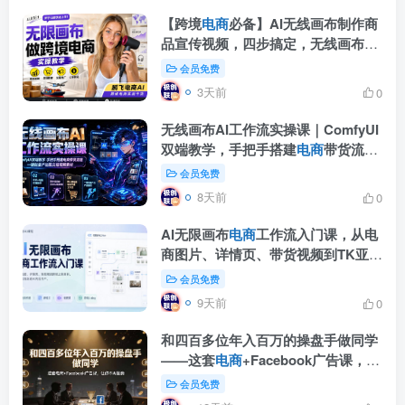
【跨境
电商
必备】AI无线画布制作商
品宣传视频，四步搞定，无线画布工
作流，操作简单好上手
会员免费
3天前
0
无线画布AI工作流实操课｜ComfyUI
双端教学，手把手搭建
电商
带货流
程，一键批量产出图文短视频素材
会员免费
8天前
0
AI无限画布
电商
工作流入门课，从电
商图片、详情页、带货视频到TK亚马
逊产品上架模板实战,一套课程搞定
会员免费
9天前
0
和四百多位年入百万的操盘手做同学
——这套
电商
+Facebook广告课，让
你不再靠猜【原创双语字幕】
会员免费