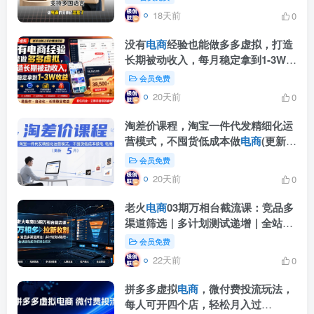
18天前
0
没有
电商
经验也能做多多虚拟，打造
长期被动收入，每月稳定拿到1-3W收
益【揭秘】
会员免费
20天前
0
淘差价课程，淘宝一件代发精细化运
营模式，不囤货低成本做
电商
(更新
26年7月)
会员免费
20天前
0
老火
电商
03期万相台截流课：竞品多
渠道筛选｜多计划测试递增｜全站联
动拉新收割全套实操教学
会员免费
22天前
0
拼多多虚拟
电商
，微付费投流玩法，
每人可开四个店，轻松月入过