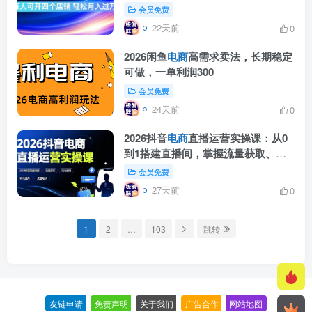
1W【揭秘】
会员免费
22天前
0
2026闲鱼
电商
高需求卖法，长期稳定
可做，一单利润300
会员免费
24天前
0
2026抖音
电商
直播运营实操课：从0
到1搭建直播间，掌握流量获取、千
川投放、转化提升与复盘增长
会员免费
27天前
0
1
2
…
103
跳转
友链申请
-
免责声明
-
关于我们
-
广告合作
-
网站地图