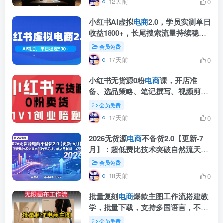
12天前
0
小红书AI虚拟
电商
2.0，学员实测单日
收益1800+，长尾搜索流量持续稳定
出单
会员免费
17天前
0
小红书无货源0粉
电商
课，开店准
备、选品策略、笔记撰写、视频剪
辑、数据分析、账号打造、资料文档
会员免费
(更新26年7月24日)
17天前
0
2026无货源
电商
不备货2.0【更新-7
月】：超低费比技术突破自然流天花
板，单店月利润1-3万元
会员免费
18天前
0
批量复刻
电商
爆款主图工作流搭建教
学，批量下载，支持多国语言，不管
是国内电商还是跨境店群都能用
会员免费