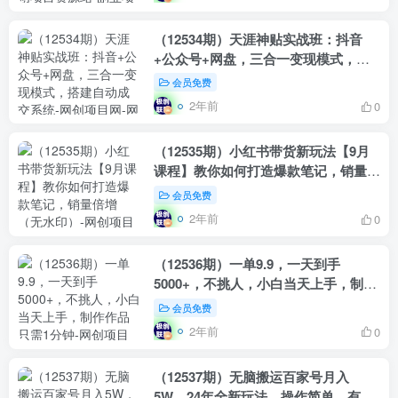
（12534期）天涯神贴实战班：抖音
+公众号+网盘，三合一变现模式，搭
建自动成交系统
会员免费
2年前
0
（12535期）小红书带货新玩法【9月
课程】教你如何打造爆款笔记，销量倍
增（无水印）
会员免费
2年前
0
（12536期）一单9.9，一天到手
5000+，不挑人，小白当天上手，制作
作品只需1分钟
会员免费
2年前
0
（12537期）无脑搬运百家号月入
5W，24年全新玩法，操作简单，有手