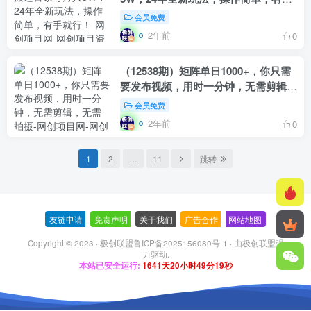
就行！
会员免费
2年前
0
（12538期）矩阵单日1000+，你只需
要发布视频，用时一分钟，无需剪辑，
无需拍摄
会员免费
2年前
0
1
2
…
11
跳转
友链申请
-
免责声明
-
关于我们
-
广告合作
-
网站地图
Copyright © 2023 ·
极创联盟鲁ICP备2025156080号-1
· 由
极创联盟
强
力驱动.
本站已安全运行:
1641天20小时49分20秒