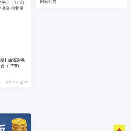
网站公告
1期】由浅到深
台（17节)
1016
98