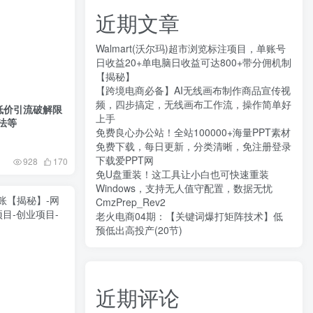
近期文章
Walmart(沃尔玛)超市浏览标注项目，单账号
日收益20+单电脑日收益可达800+带分佣机制
【揭秘】
【跨境电商必备】AI无线画布制作商品宣传视
频，四步搞定，无线画布工作流，操作简单好
：低价引流破解限
上手
法等
免费良心办公站！全站100000+海量PPT素材
免费下载，每日更新，分类清晰，免注册登录
下载爱PPT网
928
170
免U盘重装！这工具让小白也可快速重装
Windows，支持无人值守配置，数据无忧
CmzPrep_Rev2
老火电商04期：【关键词爆打矩阵技术】低
预低出高投产(20节)
近期评论