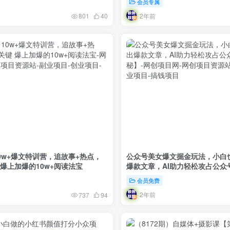
会员专属
2年前
801
40
10w+爆文特训营，追故事+热点，
公众号美女爆文掘金玩法，小白也
做爆文的关键 爆上加爆的10w+阅读法宝
爆款文章，AI助力轻松攻占公众
秘】
会员免费
2年前
737
94