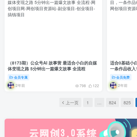
（8173期）公众号AI 故事营 最适合小白的自媒
适合0基础小
体变现之路 5分钟出一篇爆文故事 全流程
一条作品收入1
会员专属
会员免费
2年前
2年前
798
122
上一页
1
…
824
825