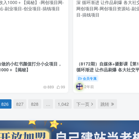
白做的小红书颜值打分小众项目，
（8172期）自媒体+摄影课【第
000＋【揭秘】
循环渐进 让作品刷爆 各大社交平
会员专属
2年前
889
99
826
827
828
…
1,042
下一页
跳转