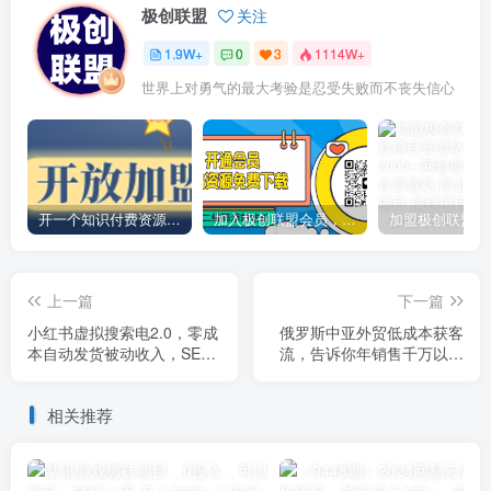
极创联盟
关注
1.9W+
0
3
1114W+
世界上对勇气的最大考验是忍受失败而不丧失信心
开一个知识付费资源网站，小白也能日入1000+
加入极创联盟会员，全站资源免费学习。
上一篇
下一篇
小红书虚拟搜索电2.0，零成
俄罗斯中亚外贸低成本获客
本自动发货被动收入，SEO
流，告诉你年销售千万以上
优化+矩阵放大实战指南
老外贸人的获客打法
相关推荐