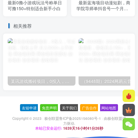
最新0撸小游戏玩法号称单日
最新蓝海项目动漫短剧，商
可撸150+特别适合新手小白
学院导师单抖音号一个月8W
账号运营实操分享
相关推荐
某讯游戏搬砖项目，0投入，可以挂机，轻松上手,月入3000+上不封顶
（9448期）2024网易云音乐人挂机项
友链申请
-
免责声明
-
关于我们
-
广告合作
-
网站地图
Copyright © 2023 ·
极创联盟鲁ICP备2025156080号-1
· 由
极创联盟
强
力驱动.
本站已安全运行:
1639天16小时41分27秒