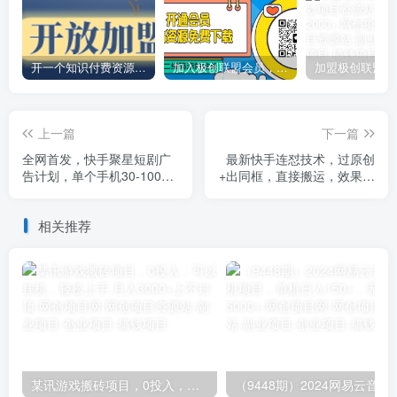
开一个知识付费资源网站，小白也能日入1000+
加入极创联盟会员，全站资源免费学习。
上一篇
下一篇
全网首发，快手聚星短剧广
最新快手连怼技术，过原创
告计划，单个手机30-100，
+出同框，直接搬运，效果杠
无粉丝量要求，老号就行
杠的，好物短剧影视都可以
相关推荐
某讯游戏搬砖项目，0投入，可以挂机，轻松上手,月入3000+上不封顶
（9448期）2024网易云音乐人挂机项