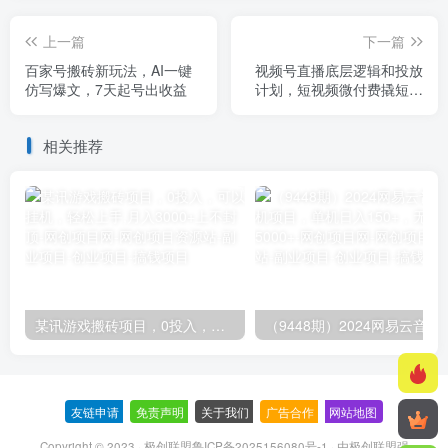
上一篇
下一篇
百家号搬砖新玩法，AI一键
视频号直播底层逻辑和投放
仿写爆文，7天起号出收益
计划，短视频微付费撬短引
最新打法
相关推荐
某讯游戏搬砖项目，0投入，可以挂机，轻松上手,月入3000+上不封顶
（9448期）2024网易云音乐人挂机项
友链申请
-
免责声明
-
关于我们
-
广告合作
-
网站地图
Copyright © 2023 ·
极创联盟鲁ICP备2025156080号-1
· 由
极创联盟
强