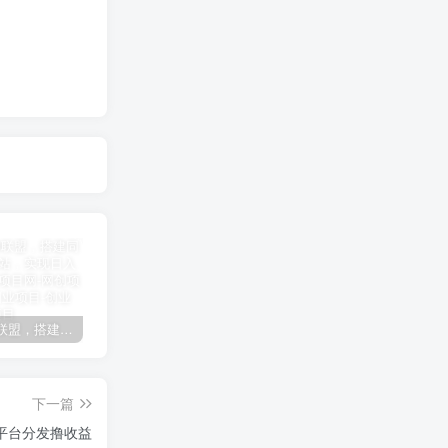
加盟极创联盟，搭建同款项目资源站，实现日入2000+
某讯游戏搬砖项目，0投入，可以挂机，轻松上手,月入3000+上不封顶
（9448期）2024网易云音乐人挂机项目，单机日入150+，无脑月入5000+
下一篇
平台分发撸收益