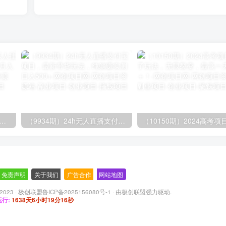
期）2024网易云音乐人挂机项目，单机日入150+，无脑月入5000+
（9934期）24h无人直播支付宝项目，最新带货玩法，纯躺赚实测日入500+
免责声明
-
关于我们
-
广告合作
-
网站地图
 2023 ·
极创联盟鲁ICP备2025156080号-1
· 由
极创联盟
强力驱动.
行:
1638天6小时19分17秒