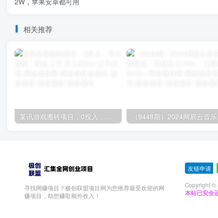
2W，苹果安卓都可用
相关推荐
某讯游戏搬砖项目，0投入，可以挂机，轻松上手,月入3000+上不封顶
（9448
友链申请
-
Copyright ©
寻找网赚项目？极创联盟项目网为您推荐最受欢迎的网
本站已安全运
赚项目，助您赚取额外收入！