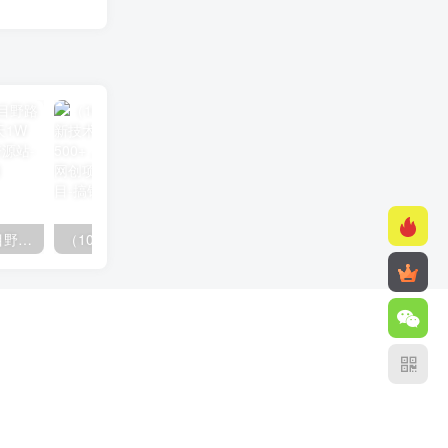
（10150期）2024高考项目野路子玩法，无限裂变，最高一天1W＋！
（10163期）快手掘金撸收益最新技术，高收益玩法，单日变现500+，小白必备项目