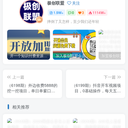
极创联盟
关注
1.9W+
0
3
1114W+
摔倒了又怎样，至少我们还年轻
开一个知识付费资源网站，小白也能日入1000+
加入极创联盟会员，全站资源免费学习。
上一篇
下一篇
（6198期）外边收费5888的
（6199期）抖音开车视频项
挖一挖项目，单日单窗口可
目，0基础操作，每天五分
挖出100米，全自动，可多
钟，月入1W+
开
相关推荐