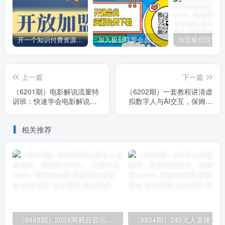
开一个知识付费资源网站，小白也能日入1000+
加入极创联盟会员，全站资源免费学习。
上一篇
下一篇
（6201期）电影解说流量特
（6202期）一套教程讲清虚
训班：快速学会电影解说，
拟数字人与AI交互，保姆级
入门+进阶+剪辑速成+直播
AI教程，从小白到专家
课
相关推荐
（9448期）2024网易云音乐人挂机项目，单机日入150+，无脑月入5000+
（9