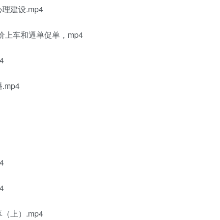
理建设.mp4
价上车和逼单促单，mp4
4
mp4
4
4
（上）.mp4