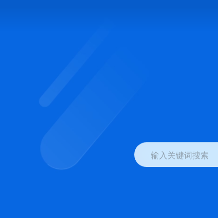
输入关键词搜索