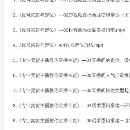
2.《账号搭建与定位》—02短视频直播商业变现定位（下）
3.《账号搭建与定位》—03抖音商品橱窗实操指南.mp4
4.《账号搭建与定位》-04账号定位总结.mp4
5.《专业卖货主播教你直播带货》—01直播间的定位、设备
6.《专业卖货主播教你直播带货》—02直播间人气打造维度
7.《专业卖货主播教你直播带货》—03直播间搭建类型起号
8.《专业卖货主播教你直播带货》—04话术逻辑搭建一开
9.《专业卖货主播教你直播带货》—05话术逻辑搭建一引出