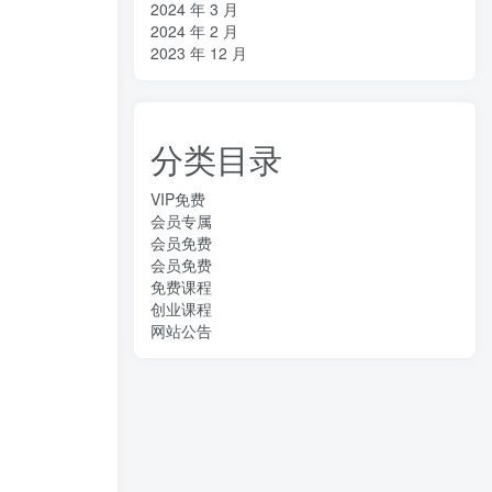
2024 年 3 月
2024 年 2 月
2023 年 12 月
分类目录
VIP免费
会员专属
会员免费
会员免费
免费课程
创业课程
网站公告