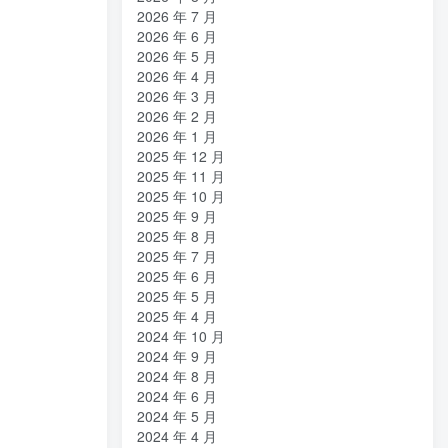
2026 年 7 月
2026 年 6 月
2026 年 5 月
2026 年 4 月
2026 年 3 月
2026 年 2 月
2026 年 1 月
2025 年 12 月
2025 年 11 月
2025 年 10 月
2025 年 9 月
2025 年 8 月
2025 年 7 月
2025 年 6 月
2025 年 5 月
2025 年 4 月
2024 年 10 月
2024 年 9 月
2024 年 8 月
2024 年 6 月
2024 年 5 月
2024 年 4 月