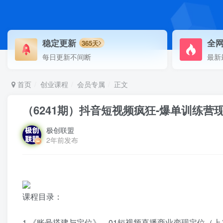
稳定更新
全
365天
每日更新不间断
最新
首页
创业课程
会员专属
正文
（6241期）抖音短视频疯狂-爆单训练
极创联盟
2年前发布
课程目录：
1.《账号搭建与定位》—01短视频直播商业变现定位（上）