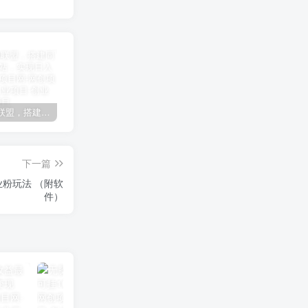
加盟极创联盟，搭建同款项目资源站，实现日入2000+
某讯游戏搬砖项目，0投入，可以挂机，轻松上手,月入3000+上不封顶
（9448期）2024网易云音乐人挂机项目，单机日入150+，无脑月入5000+
下一篇
法 （附软
件）