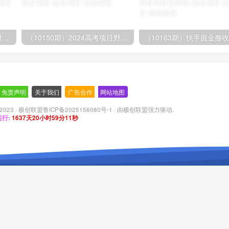
（9934期）24h无人直播支付宝项目，最新带货玩法，纯躺赚实测日入500+
（10150期）2024高考项目野路子玩法，无限裂变，最高一天1W＋！
免责声明
-
关于我们
-
广告合作
-
网站地图
 2023 ·
极创联盟鲁ICP备2025156080号-1
· 由
极创联盟
强力驱动.
行:
1637天20小时59分12秒