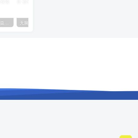
（10163期）快手掘金撸收益最新技术，高收益玩法，单日变现500+，小白必备项目
无脑全自动挂机，单窗口18+，可挂100+窗口，手机电脑均可操作