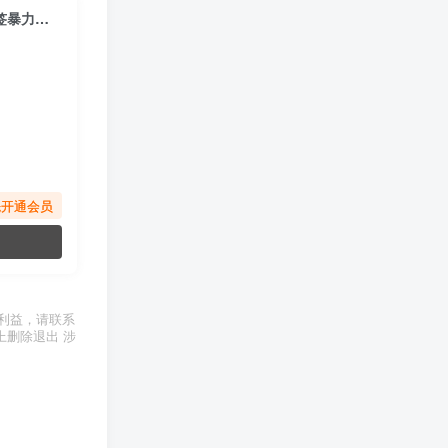
（6348期）抖音小店爆单训练营VIP线下课：6大实战篇+7天快速起爆+标签暴力玩法(32节)
先开通会员
利益，请联系
上删除退出 涉