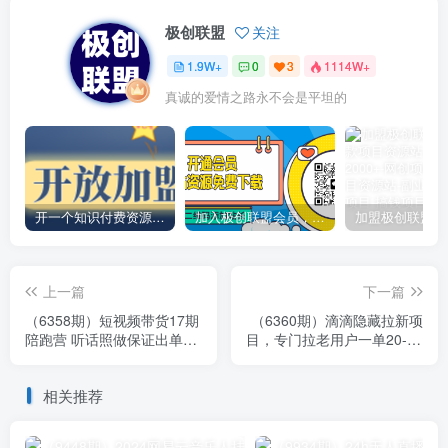
极创联盟
关注
1.9W+
0
3
1114W+
真诚的爱情之路永不会是平坦的
开一个知识付费资源网站，小白也能日入1000+
加入极创联盟会员，全站资源免费学习。
上一篇
下一篇
（6358期）短视频带货17期
（6360期）滴滴隐藏拉新项
陪跑营 听话照做保证出单
目，专门拉老用户一单20-50
（短视频带货+直播+团购）
元奖励，提供入口和玩法教
赠1-16期
程
相关推荐