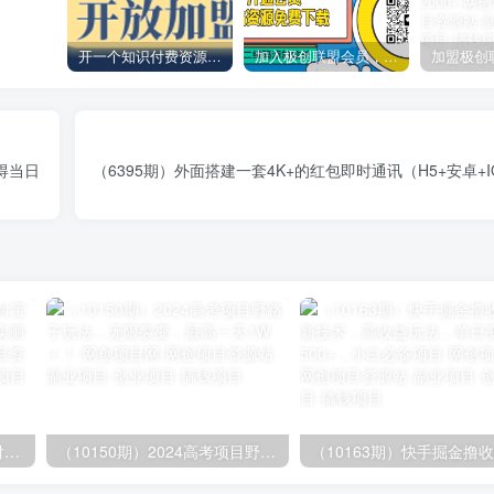
开一个知识付费资源网站，小白也能日入1000+
加入极创联盟会员，全站资源免费学习。
得当日
（6395期）外面搭建一套4K+的红包即时通讯（H5+安卓+I
（9934期）24h无人直播支付宝项目，最新带货玩法，纯躺赚实测日入500+
（10150期）2024高考项目野路子玩法，无限裂变，最高一天1W＋！