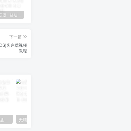
加盟极创联盟，搭建同款项目资源站，实现日入2000+
某讯游戏搬砖项目，0投入，可以挂机，轻松上手,月入3000+上不封顶
（9448期）2024网易云音乐人挂机项目，单机日入150+，无脑月入5000+
下一篇
OS)客户端视频
教程
（10163期）快手掘金撸收益最新技术，高收益玩法，单日变现500+，小白必备项目
无脑全自动挂机，单窗口18+，可挂100+窗口，手机电脑均可操作