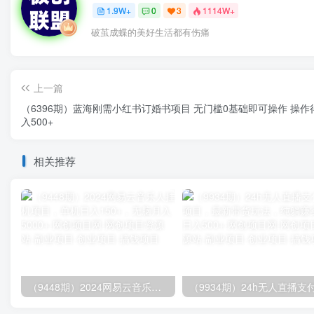
1.9W+
0
3
1114W+
破茧成蝶的美好生活都有伤痛
上一篇
（6396期）蓝海刚需小红书订婚书项目 无门槛0基础即可操作 操作
入500+
相关推荐
（9448期）2024网易云音乐人挂机项目，单机日入150+，无脑月入5000+