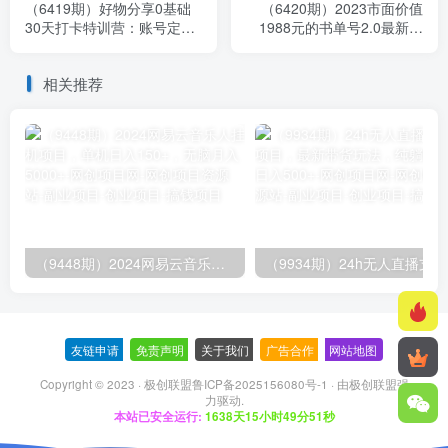
（6419期）好物分享0基础
（6420期）2023市面价值
30天打卡特训营：账号定
1988元的书单号2.0最新玩
位、剪辑、选品、小店、千
法，轻松月入过万
川
相关推荐
（9448期）2024网易云音乐人挂机项目，单机日入150+，无脑月入5000+
（9
友链申请
-
免责声明
-
关于我们
-
广告合作
-
网站地图
Copyright © 2023 ·
极创联盟鲁ICP备2025156080号-1
· 由
极创联盟
强
力驱动.
本站已安全运行:
1638天15小时49分51秒