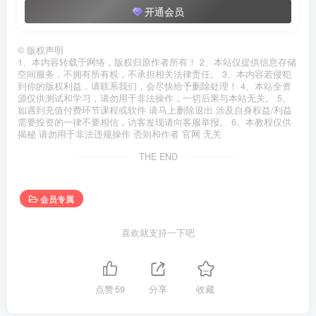
开通会员
©
版权声明
1、本内容转载于网络，版权归原作者所有！ 2、本站仅提供信息存储
空间服务，不拥有所有权，不承担相关法律责任。 3、本内容若侵犯
到你的版权利益，请联系我们，会尽快给予删除处理！ 4、本站全资
源仅供测试和学习，请勿用于非法操作，一切后果与本站无关。 5、
如遇到充值付费环节课程或软件 请马上删除退出 涉及自身权益/利益
需要投资的一律不要相信，访客发现请向客服举报。 6、本教程仅供
揭秘 请勿用于非法违规操作 否则和作者 官网 无关
THE END
会员专属
喜欢就支持一下吧
点赞
59
分享
收藏