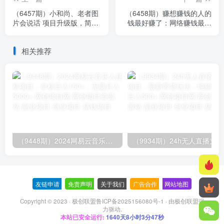
（6457期）小和尚、老者图
（6458期）赚想赚钱的人的
片会说话 项目升级版，简单
钱最好赚了：网络赚钱最靠
利用图片制作视频，快速起
谱项目
号
相关推荐
（9448期）2024网易云音乐人挂机项目，单机日入150+，无脑月入5000+
（9
友链申请
-
免责声明
-
关于我们
-
广告合作
-
网站地图
Copyright © 2023 ·
极创联盟鲁ICP备2025156080号-1
· 由
极创联盟
强
力驱动.
本站已安全运行:
1640天8小时3分47秒