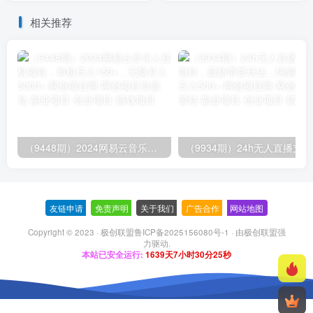
学）
相关推荐
（9448期）2024网易云音乐人挂机项目，单机日入150+，无脑月入5000+
（9
友链申请
-
免责声明
-
关于我们
-
广告合作
-
网站地图
Copyright © 2023 ·
极创联盟鲁ICP备2025156080号-1
· 由
极创联盟
强
力驱动.
本站已安全运行:
1639天7小时30分26秒