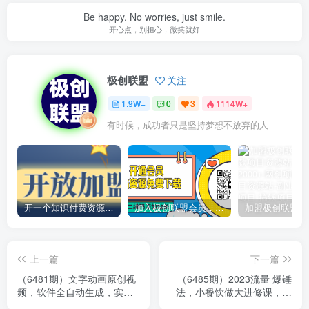
Be happy. No worries, just smile.
开心点，别担心，微笑就好
极创联盟
关注
1.9W+
0
3
1114W+
有时候，成功者只是坚持梦想不放弃的人
开一个知识付费资源网站，小白也能日入1000+
加入极创联盟会员，全站资源免费学习。
上一篇
下一篇
（6481期）文字动画原创视
（6485期）2023流量 爆锤
频，软件全自动生成，实测
法，小餐饮做大进修课，一
一天涨粉1000＋（附软件教
年1000家店亲身案例大公开