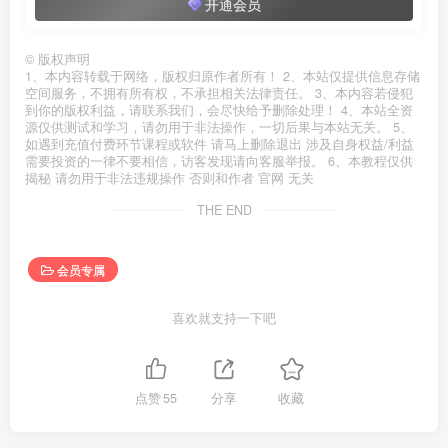
开通会员
©
版权声明
1、本内容转载于网络，版权归原作者所有！ 2、本站仅提供信息存储
空间服务，不拥有所有权，不承担相关法律责任。 3、本内容若侵犯
到你的版权利益，请联系我们，会尽快给予删除处理！ 4、本站全资
源仅供测试和学习，请勿用于非法操作，一切后果与本站无关。 5、
如遇到充值付费环节课程或软件 请马上删除退出 涉及自身权益/利益
需要投资的一律不要相信，访客发现请向客服举报。 6、本教程仅供
揭秘 请勿用于非法违规操作 否则和作者 官网 无关
THE END
会员专属
喜欢就支持一下吧
点赞
55
分享
收藏