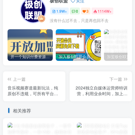
极创联盟
关注
1.9W+
0
3
1114W+
没有什么过不去，只是再也回不去
开一个知识付费资源网站，小白也能日入1000+
加入极创联盟会员，全站资源免费学习。
上一篇
下一篇
音乐视频赛道最新玩法，纯
2024独立自媒体运营师特训
原创不违规，可所有平台同
营，利用业余时间，加上一
时发布，会点剪辑即可轻松
点爱好抢占流量红利与收入
拿捏
相关推荐