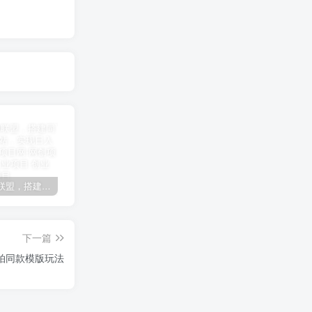
加盟极创联盟，搭建同款项目资源站，实现日入2000+
某讯游戏搬砖项目，0投入，可以挂机，轻松上手,月入3000+上不封顶
（9448期）2024网易云音乐人挂机项目，单机日入150+，无脑月入5000+
下一篇
拍同款模版玩法