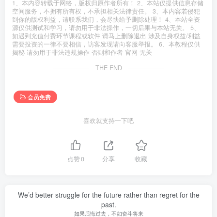
1、本内容转载于网络，版权归原作者所有！ 2、本站仅提供信息存储
空间服务，不拥有所有权，不承担相关法律责任。 3、本内容若侵犯
到你的版权利益，请联系我们，会尽快给予删除处理！ 4、本站全资
源仅供测试和学习，请勿用于非法操作，一切后果与本站无关。 5、
如遇到充值付费环节课程或软件 请马上删除退出 涉及自身权益/利益
需要投资的一律不要相信，访客发现请向客服举报。 6、本教程仅供
揭秘 请勿用于非法违规操作 否则和作者 官网 无关
THE END
会员免费
喜欢就支持一下吧
点赞
0
分享
收藏
We’d better struggle for the future rather than regret for the
past.
如果后悔过去，不如奋斗将来