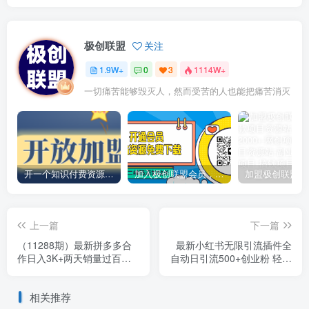
极创联盟
关注
1.9W+
0
3
1114W+
一切痛苦能够毁灭人，然而受苦的人也能把痛苦消灭
开一个知识付费资源网站，小白也能日入1000+
加入极创联盟会员，全站资源免费学习。
上一篇
下一篇
（11288期）最新拼多多合
最新小红书无限引流插件全
作日入3K+两天销量过百
自动日引流500+创业粉 轻松
单，无学费、老运营代操
日入3000+，内含免费软件
作、小白福利
相关推荐