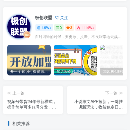
极创联盟
关注
1.9W+
0
3
1114W+
面对困难的时候，要勇敢、执着、不畏艰辛地去战胜它
开一个知识付费资源网站，小白也能日入1000+
加入极创联盟会员，全站资源免费学习。
上一篇
下一篇
视频号带货24年最新模式，
小说推文APP拉新，一键挂
操作简单可多账号分发，轻
JI新玩法，收益稳定日入
轻松松日入2k【揭秘】
200+【揭秘】
相关推荐