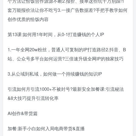
个方法让恰饭合作源源不断2.报价、接单这些坑千万别踩!1
套万能报价法让你不吃亏3.一接广告数据差?手把手教学如何
创作优质的恰饭内容
第13课:如何用1年时间，从0-1打造赚钱的个人IP
1.一年全网20w粉丝，普通人可复制的IP打造路径2.抖音、B
站、公众号多平台如何运营?三倍速升级全网IP的独家技巧
3.从公域到私域，如何做一个持续赚钱的知识IP
引流如何月引流1000+不被封号?最新安全加餐课:引流秘法
&8大技巧提升引流转化率
AI创作&带货篇
加餐:新手小白如何入局电商带货&直播