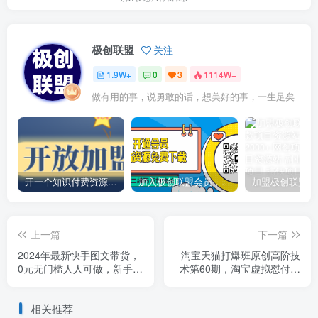
极创联盟
关注
1.9W+
0
3
1114W+
做有用的事，说勇敢的话，想美好的事，一生足矣
开一个知识付费资源网站，小白也能日入1000+
加入极创联盟会员，全站资源免费学习。
上一篇
下一篇
2024年最新快手图文带货，
淘宝天猫打爆班原创高阶技
0元无门槛人人可做，新手也
术第60期，淘宝虚拟怼付费
能轻松入手
项目
相关推荐