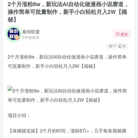
2个月涨粉8w，新玩法AI自动化做漫画小说赛道，
操作简单可批量制作，新手小白轻松月入2W【揭
秘】
极创联盟
关注
2年前发布
7
0
2个月涨粉8w，新玩法AI自动化做漫画小说赛道，操作简单
可批量制作，新手小白轻松月入2W【揭秘】
项目介绍：
【保姆级实操】2个月的时间，涨粉8万+，几乎每条视频播