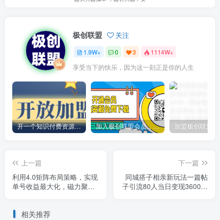
极创联盟
关注
1.9W+
0
3
1114W+
享受当下的快乐，因为这一刻正是你的人生
开一个知识付费资源网站，小白也能日入1000+
加入极创联盟会员，全站资源免费学习。
上一篇
下一篇
利用4.0矩阵布局策略，实现
同城搭子相亲新玩法一篇帖
单号收益最大化，磁力聚星
子引流80人当日变现3600元
新玩法，日入1k+【揭秘】
(项目教程+实操教程)【揭
秘】
相关推荐