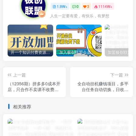
1.9W+
0
3
1114W+
人生一定要有爱，有快乐，有梦想
开一个知识付费资源网站，小白也能日入1000+
加入极创联盟会员，全站资源免费学习。
上一篇
下一篇
（12356期）拼多多0成本开
全自动挂机赚钱项目，多平
店，只合作不卖课不收费，0
台任务自动切换，日收益
成本尝试，日赚千元+
50+秒到账
相关推荐