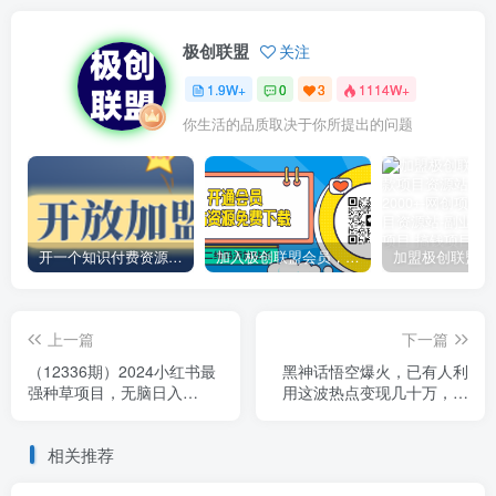
极创联盟
关注
1.9W+
0
3
1114W+
你生活的品质取决于你所提出的问题
开一个知识付费资源网站，小白也能日入1000+
加入极创联盟会员，全站资源免费学习。
上一篇
下一篇
（12336期）2024小红书最
黑神话悟空爆火，已有人利
强种草项目，无脑日入
用这波热点变现几十万，普
300+，复制粘帖即可，多劳
通人也可用AI蹭上这波热度
多得
搞钱，有多重变现方法
相关推荐