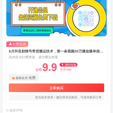
付费资源
8月抖音剧情号带货搬运技术，第一条视频30万播放爆单佣金700+
此内容为付费资源，请付费后查看
9.9
限时特惠
99
云币
云币
免费
超级会员
立即购买
您当前未登录！建议登录后购买，可保存购买订单
©
版权声明