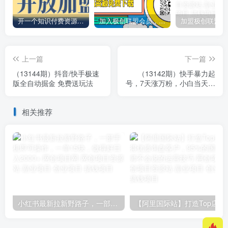
开一个知识付费资源网站，小白也能日入1000+
加入极创联盟会员，全站资源免费学习。
上一篇
下一篇
（13144期）抖音/快手极速
（13142期）快手暴力起
版全自动掘金 免费送玩法
号，7天涨万粉，小白当天起
号 多种变现方式，账号回
收，单月…
相关推荐
小红书最新拉新野路子，一部手机即可操作，一单15块，做得好日入2000+
【阿里国际站】打造Top店铺&