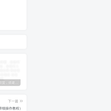
加盟极创联盟，搭建同款项目资源站，实现日入2000+
某讯游戏搬砖项目，0投入，可以挂机，轻松上手,月入3000+上不封顶
（9448期）2024网易云音乐人挂机项目，单机日入150+，无脑月入5000+
下一篇
附详细操作教程）