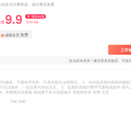
此内容为付费资源，请付费后查看
9.9
限时特惠
99
云币
云币
免费
超级会员
立即
您当前未登录！建议登录后购买，可保
空间服务，不拥有所有权，不承担相关法律责任。 3、本内容若侵犯到你的版权
于非法操作，一切后果与本站无关。 5、如遇到充值付费环节课程或软件 请马
6、本教程仅供揭秘 请勿用于非法违规操作 否则和作者 官网 无关
THE END