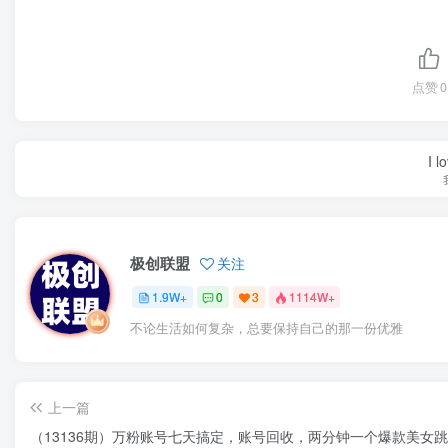
点赞
0
I l
极创联盟
关注
1.9W+
0
3
1114W+
不论生活如何复杂，总要保持自己的那一份优雅
上一篇
（13136期）万粉账号七天搞定，账号回收，两分钟一个爆款美女