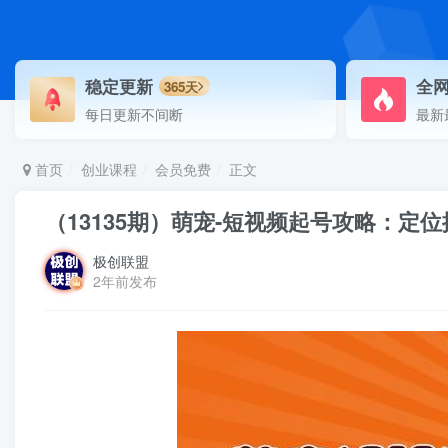
稳定更新
全
365天
每日更新不间断
最新
首页
创业课程
会员免费
正文
（13135期）萌宠-短视频起号攻略：
极创联盟
2年前发布