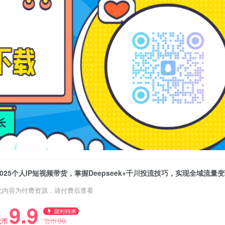
2025个人IP短视频带货，掌握Deepseek+千川投流技巧，实现全域流量
此内容为付费资源，请付费后查看
9.9
限时特惠
99
云币
云币