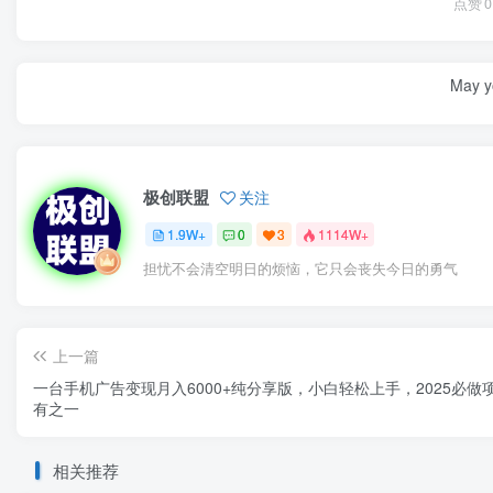
点赞
0
May yo
极创联盟
关注
1.9W+
0
3
1114W+
担忧不会清空明日的烦恼，它只会丧失今日的勇气
上一篇
一台手机广告变现月入6000+纯分享版，小白轻松上手，2025必做
有之一
相关推荐