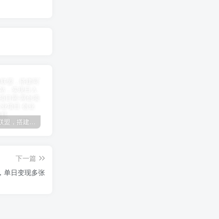
加盟极创联盟，搭建同款项目资源站，实现日入2000+
某讯游戏搬砖项目，0投入，可以挂机，轻松上手,月入3000+上不封顶
（9448期）2024网易云音乐人挂机项目，单机日入150+，无脑月入5000+
下一篇
v，单日变现多张