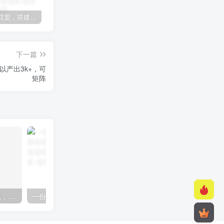
加盟极创联盟，搭建同款项目资源站，实现日入2000+
某讯游戏搬砖项目，0投入，可以挂机，轻松上手,月入3000+上不封顶
（9448期）2024网易云音乐人挂机项目，单机日入150+，无脑月入5000+
下一篇
产出3k+，可
矩阵
快手美女组合收益拼图引流，创业粉玩法，单日引流50+
一份资料多种变现方式，小白也能轻松上手，日入800不是问题