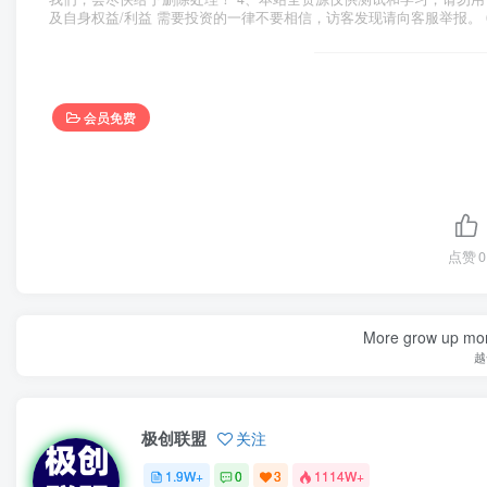
及自身权益/利益 需要投资的一律不要相信，访客发现请向客服举报。 
会员免费
点赞
0
More grow up mor
越
极创联盟
关注
1.9W+
0
3
1114W+