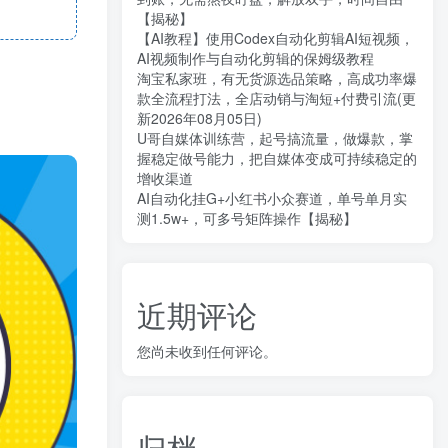
【揭秘】
【AI教程】使用Codex自动化剪辑AI短视频，
AI视频制作与自动化剪辑的保姆级教程
淘宝私家班，有无货源选品策略，高成功率爆
款全流程打法，全店动销与淘短+付费引流(更
新2026年08月05日)
U哥自媒体训练营，起号搞流量，做爆款，掌
握稳定做号能力，把自媒体变成可持续稳定的
增收渠道
AI自动化挂G+小红书小众赛道，单号单月实
测1.5w+，可多号矩阵操作【揭秘】
近期评论
您尚未收到任何评论。
归档