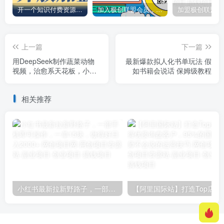
开一个知识付费资源网站，小白也能日入1000+
加入极创联盟会员，全站资源免费学习。
上一篇
下一篇
用DeepSeek制作蔬菜动物
最新爆款拟人化书单玩法 假
视频，治愈系天花板，小白
如书籍会说话 保姆级教程
轻松可上手
相关推荐
小红书最新拉新野路子，一部手机即可操作，一单15块，做得好日入2000+
【阿里国际站】打造Top店铺&