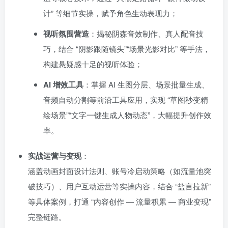
计” 等细节实操，赋予角色生动表现力；
视听氛围营造
：揭秘阴森音效制作、真人配音技
巧，结合 “阴影跟随镜头”“场景光影对比” 等手法，
构建悬疑感十足的视听体验；
AI 增效工具
：掌握 AI 生图分层、场景批量生成、
音频自动分割等前沿工具应用，实现 “草图秒变精
绘场景”“文字一键生成人物动态”，大幅提升创作效
率。
实战运营与变现
：
涵盖动画封面设计法则、账号冷启动策略（如流量池突
破技巧）、用户互动运营等实操内容，结合 “盐言拉新”
等具体案例，打通 “内容创作 — 流量积累 — 商业变现”
完整链路。