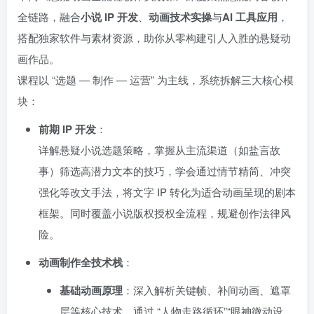
全链路，融合
小说 IP 开发
、
动画技术实操
与
AI 工具应用
，
搭配独家软件与素材资源，助你从零构建引人入胜的悬疑动
画作品。
课程以 “选题 — 制作 — 运营” 为主线，系统拆解三大核心模
块：
前期 IP 开发
：
详解悬疑小说选题策略，掌握从主流渠道（如盐言故
事）筛选高潜力文本的技巧，学会通过情节精简、冲突
强化等改文手法，将文字 IP 转化为适合动画呈现的剧本
框架。同时覆盖小说版权授权全流程，规避创作法律风
险。
动画制作全技术栈
：
基础动画原理
：深入解析关键帧、补间动画、遮罩
层等核心技术，通过 “人物走路循环”“眼神微动设