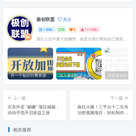
极创联盟
关注
1.9W+
0
3
1114W+
我们人生中最大的懒惰，就是当我们明知自己拥有作出选择的能力，却不去主动改变而是放任它的生活态度
开一个知识付费资源网站，小白也能日入1000+
加入极创联盟会员，全站资源免费学习。
上一篇
下一篇
京东外卖 “躺赚” 项目揭秘：
疯狂火爆！三平台十二生肖
动动手指开启收益之旅
治愈视频项目：轻松制作，
快速收获
相关推荐