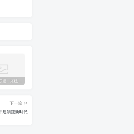
加盟极创联盟，搭建同款项目资源站，实现日入2000+
某讯游戏搬砖项目，0投入，可以挂机，轻松上手,月入3000+上不封顶
（9448期）2024网易云音乐人挂机项目，单机日入150+，无脑月入5000+
下一篇
，开启躺赚新时代