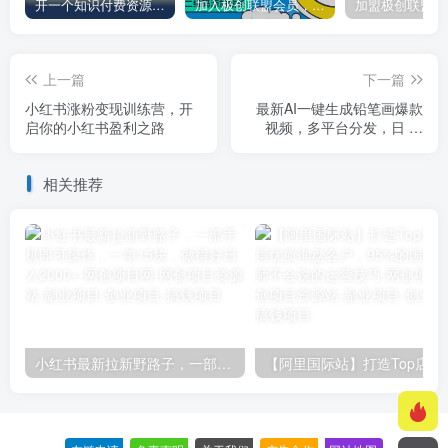
开一个知识付费资源网站，小白也能日入1000+
加入极创联盟会员，全站资源免费学习。
上一篇
下一篇
小红书涨粉变现训练营，开
最新AI一键生成铅笔画爆款
启你的小红书盈利之路
视频，多平台分发，日 入
1k+，小白轻松上手【揭秘】
相关推荐
小红书最新拉新野路子，一部手机即可操作，一单15块，做得好日入2000+
【阿里国际站】打造Top店铺&