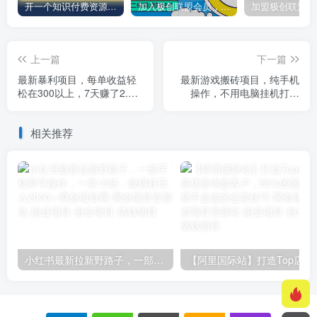
开一个知识付费资源网站，小白也能日入1000+
加入极创联盟会员，全站资源免费学习。
上一篇
下一篇
最新暴利项目，每单收益轻
最新游戏搬砖项目，纯手机
松在300以上，7天赚了2.4
操作，不用电脑挂机打游
万
戏，网创副业项目搞钱…
相关推荐
小红书最新拉新野路子，一部手机即可操作，一单15块，做得好日入2000+
【阿里国际站】打造Top店铺&