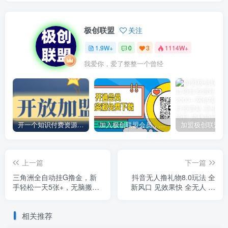
极创联盟
关注
1.9W+
0
3
1114W+
我爱你，爱了整整一个曾经
开一个知识付费资源网站，小白也能日入1000+
加入极创联盟会员，全站资源免费学习。
上一篇
下一篇
三角洲全自动挂G撸金，新
抖音无人撸礼物8.0玩法 全
手轻松一天5张+，无脑搬砖
新风口 见效果快 全无人 单
【揭秘】
号当天产出2000+
相关推荐