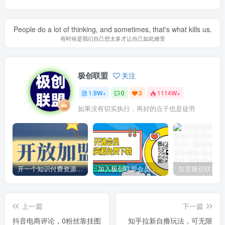
People do a lot of thinking, and sometimes, that's what kills us.
有时候是我们自己想太多才让自己如此难受
极创联盟
关注
1.9W+
0
3
1114W+
如果没有切实执行，再好的点子也是徒劳
开一个知识付费资源网站，小白也能日入1000+
加入极创联盟会员，全站资源免费学习。
上一篇
下一篇
抖音电商评论，0粉丝靠挂图
知乎拉新自撸玩法，可无限