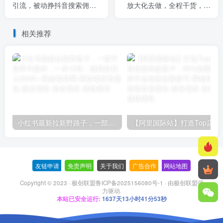
引流，被动挣抖音搜索佣
放大化去做，全程干货，简
金，小白当天见收益，还能
单无难度(附教程)
躺挣下级评论增量收益
相关推荐
小红书最新拉新野路子，一部手机即可操作，一单15块，做得好日入2000+
【阿里国际站】打造Top店铺&
友链申请
-
免责声明
-
关于我们
-
广告合作
-
网站地图
Copyright © 2023 ·
极创联盟鲁ICP备2025156080号-1
· 由
极创联盟
强
力驱动.
本站已安全运行:
1637天13小时41分53秒