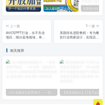
开一个知识付费资源网站，小白也能日入1000+
加入极创联盟会员，全站资源免费学习。
上一篇
下一篇
AI代写PPT打金，永不失业
美团排名进阶教程：专为餐
项目，细分蓝海领域，单日
饮行业商家设计，实现店铺
稳定800+【附工具指令】
曝光和流量提升
相关推荐
小红书最新拉新野路子，一部手机即可操作，一单15块，做得好日入2000+
【阿里国际站】打造Top店铺&