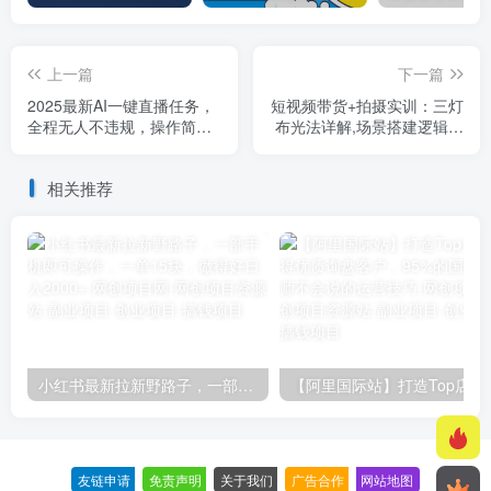
上一篇
下一篇
2025最新AI一键直播任务，
短视频带货+拍摄实训：三灯
全程无人不违规，操作简
布光法详解,场景搭建逻辑拆
单，单日平均收益130+
解,饮品零食实景教学
相关推荐
小红书最新拉新野路子，一部手机即可操作，一单15块，做得好日入2000+
【阿里国际站】打造Top店铺&
友链申请
-
免责声明
-
关于我们
-
广告合作
-
网站地图