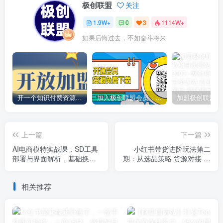
极创联盟
关注
1.9W+
0
3
1114W+
如果后悔过去，不如奋斗将来
开一个知识付费资源网站，小白也能日入1000+
加入极创联盟会员，全站资源免费学习。
上一篇
下一篇
AI电商模特实战课，SD工具
小红书带货进阶玩法第二
部署与界面解析，基础换装
期：从选品策略 货源对接 内
换背景操作指南
容制作到月入过万爆单
相关推荐