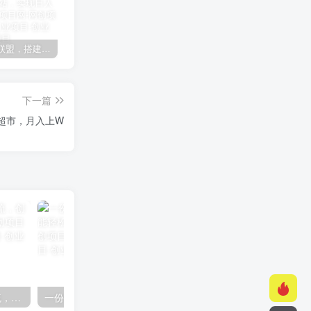
加盟极创联盟，搭建同款项目资源站，实现日入2000+
某讯游戏搬砖项目，0投入，可以挂机，轻松上手,月入3000+上不封顶
（9448期）2024网易云音乐人挂机项目，单机日入150+，无脑月入5000+
下一篇
超市，月入上W
快手美女组合收益拼图引流，创业粉玩法，单日引流50+
一份资料多种变现方式，小白也能轻松上手，日入800不是问题