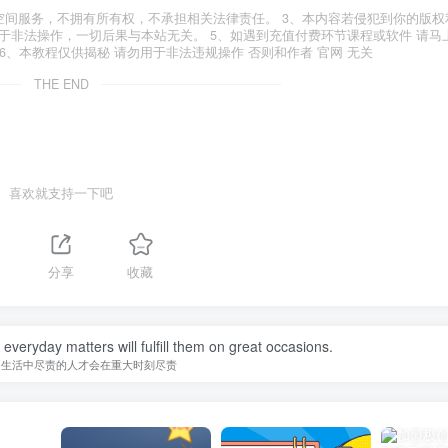
空间服务，不拥有所有权，不承担相关法律责任。 3、本内容若侵犯到你的版权
于非法操作，一切后果与本站无关。 5、如遇到充值付费环节课程或软件 请马
6、本教程仅供揭秘 请勿用于非法违规操作 否则和作者 官网 无关
THE END
喜欢就支持一下吧
分享
收藏
in everyday matters will fulfill them on great occasions.
常生活中尽责的人才会在重大时刻尽责