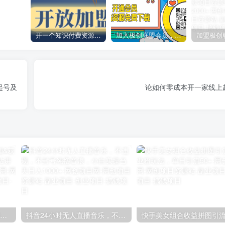
开一个知识付费资源网站，小白也能日入1000+
加入极创联盟会员，全站资源免费学习。
起号及
论如何零成本开一家线上
【阿里国际站】打造Top店铺&获得优质询盘客户，​95%的国际站讲师不会说的运营技巧
抖音24小时无人直播音乐，不违规，不封号纯撸音浪，小白实操当天日入1000+