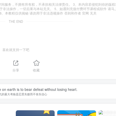
空间服务，不拥有所有权，不承担相关法律责任。 3、本内容若侵犯到你的版权
于非法操作，一切后果与本站无关。 5、如遇到充值付费环节课程或软件 请马
6、本教程仅供揭秘 请勿用于非法违规操作 否则和作者 官网 无关
THE END
喜欢就支持一下吧
分享
收藏
 on earth is to bear defeat without losing heart.
气的最大考验是忍受失败而不丧失信心