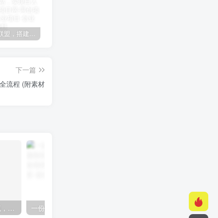
加盟极创联盟，搭建同款项目资源站，实现日入2000+
某讯游戏搬砖项目，0投入，可以挂机，轻松上手,月入3000+上不封顶
（9448期）2024网易云音乐人挂机项目，单机日入150+，无脑月入5000+
下一篇
全流程 (附素材
快手美女组合收益拼图引流，创业粉玩法，单日引流50+
一份资料多种变现方式，小白也能轻松上手，日入800不是问题