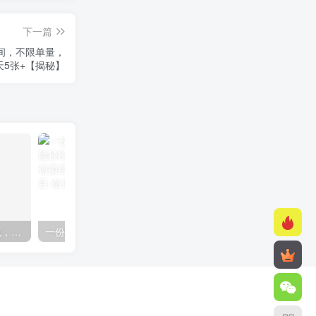
下一篇
间，不限单量，
天5张+【揭秘】
快手美女组合收益拼图引流，创业粉玩法，单日引流50+
一份资料多种变现方式，小白也能轻松上手，日入800不是问题