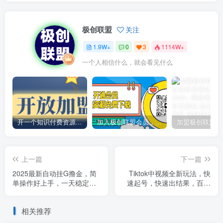
极创联盟
关注
1.9W+
0
3
1114W+
一个人相信什么，就会看见什么
开一个知识付费资源网站，小白也能日入1000+
加入极创联盟会员，全站资源免费学习。
上一篇
下一篇
2025最新自动挂G撸金，简
Tiktok中视频全新玩法，快
单操作好上手，一天稳定
速起号，快速出结果，百万
2~5张+，多机多賺，收益无
播放一千八百刀
上限【揭秘】
相关推荐