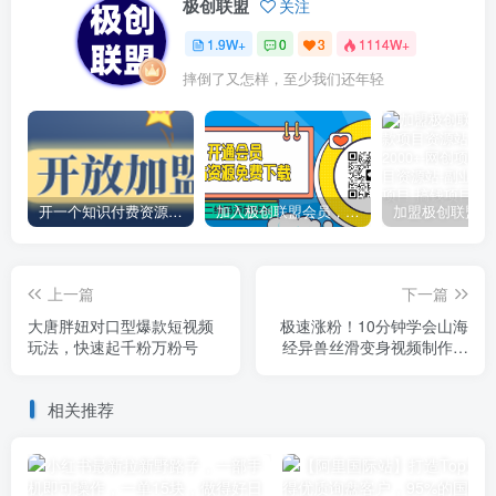
极创联盟
关注
1.9W+
0
3
1114W+
摔倒了又怎样，至少我们还年轻
开一个知识付费资源网站，小白也能日入1000+
加入极创联盟会员，全站资源免费学习。
上一篇
下一篇
大唐胖妞对口型爆款短视频
极速涨粉！10分钟学会山海
玩法，快速起千粉万粉号
经异兽丝滑变身视频制作，
快速起千粉万粉号
相关推荐