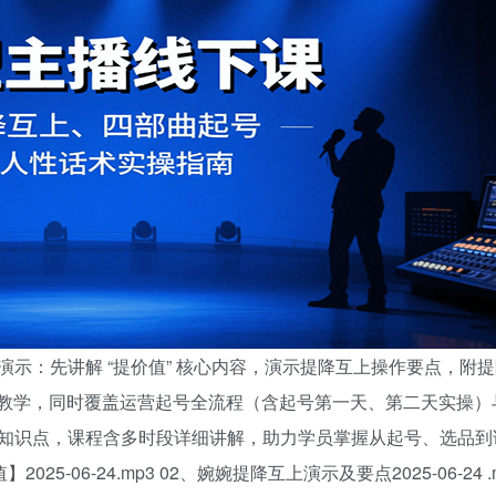
示：先讲解 “提价值” 核心内容，演示提降互上操作要点，附
程详细教学，同时覆盖运营起号全流程（含起号第一天、第二天实操
知识点，课程含多时段详细讲解，助力学员掌握从起号、选品到
-06-24.mp3 02、婉婉提降互上演示及要点2025-06-24 .m