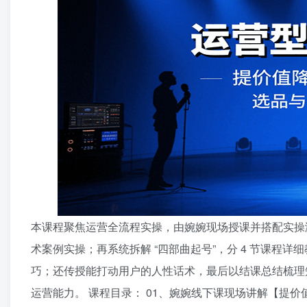
本课程聚焦运营全流程实操，由婉婉现场授课并搭配实操演
术案例实操；再系统拆解 “四部曲起号”，分 4 节课
巧；还传授能打动用户的人性话术，最后以结课总结梳理
运营能力。 课程目录： 01、婉婉线下课现场讲解【提价值】2025