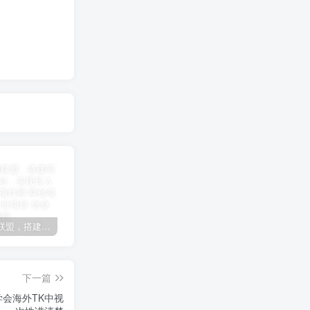
加盟极创联盟，搭建同款项目资源站，实现日入2000+
某讯游戏搬砖项目，0投入，可以挂机，轻松上手,月入3000+上不封顶
（9448期）2024网易云音乐人挂机项目，单机日入150+，无脑月入5000+
下一篇
学会海外TK中视