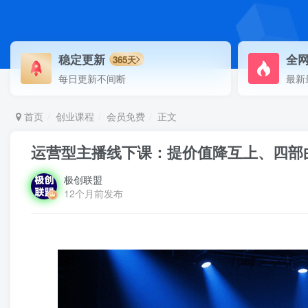
稳定更新
全
365天
每日更新不间断
最新
首页
创业课程
会员免费
正文
运营型主播线下课：提价值降互上、四部
极创联盟
12个月前发布