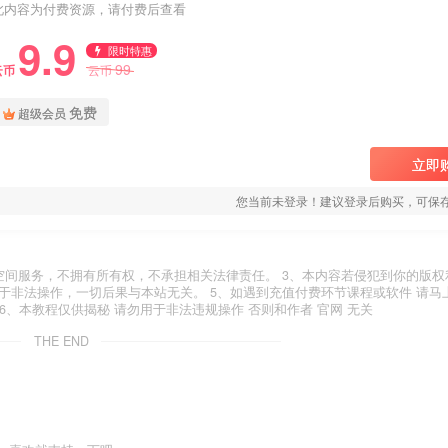
此内容为付费资源，请付费后查看
9.9
限时特惠
99
云币
云币
免费
超级会员
立即
您当前未登录！建议登录后购买，可保
空间服务，不拥有所有权，不承担相关法律责任。 3、本内容若侵犯到你的版权
于非法操作，一切后果与本站无关。 5、如遇到充值付费环节课程或软件 请马
6、本教程仅供揭秘 请勿用于非法违规操作 否则和作者 官网 无关
THE END