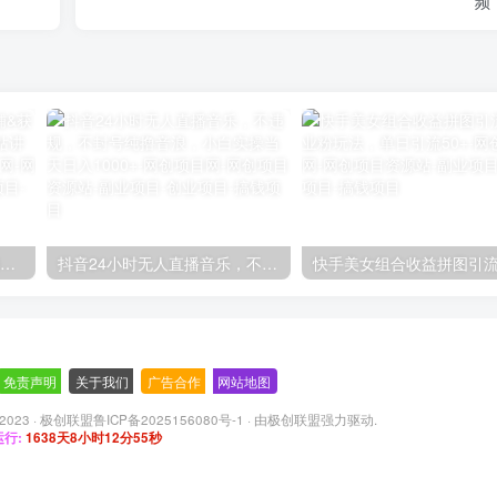
频
【阿里国际站】打造Top店铺&获得优质询盘客户，​95%的国际站讲师不会说的运营技巧
抖音24小时无人直播音乐，不违规，不封号纯撸音浪，小白实操当天日入1000+
免责声明
-
关于我们
-
广告合作
-
网站地图
 2023 ·
极创联盟鲁ICP备2025156080号-1
· 由
极创联盟
强力驱动.
行:
1638天8小时12分56秒