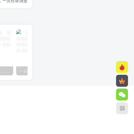
，一次性讲清楚
快手美女组合收益拼图引流，创业粉玩法，单日引流50+
一份资料多种变现方式，小白也能轻松上手，日入800不是问题