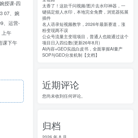
婉婉授课-四
太香了！这款千问视频/图片去水印神器，一
键搞定烦人水印，本地完全免费，浏览器拓展
3 07、婉
插件
 09、运营-
名人语录短视频教学，2026年最新赛道，涨
粉变现两不误
天 上午
公众号流量主变现项目，普通人也能通过这个
课-结课下午
项目日入四位数(更新26年8月)
AI内容+GEO实战白皮书，全面掌握AI量产
SOP与GEO分发机制【文档】
近期评论
您尚未收到任何评论。
归档
2026 年 8 月