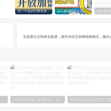
开一个知识付费资源网站，小白也能日入1000+
加入极创联盟会员，全站资源免费学习。
无货源社交电商实操课，绕开传统互联网电商模式，撒豆
【阿里国际站】打造Top店铺&获得优质询盘客户，​95%的国际站讲师不会说的运营技巧
抖音24小时无人直播音乐，不违规，不封号纯撸音浪，小白实操当天日入1000+