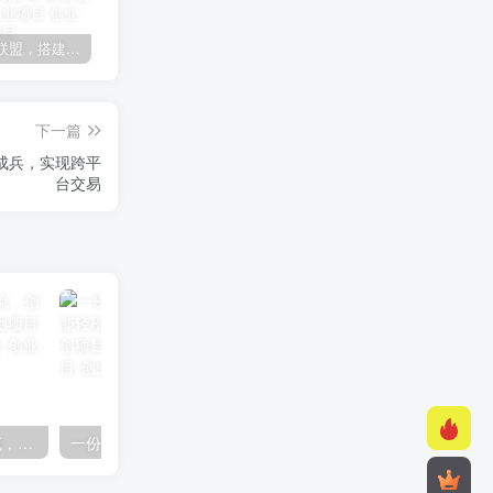
加盟极创联盟，搭建同款项目资源站，实现日入2000+
某讯游戏搬砖项目，0投入，可以挂机，轻松上手,月入3000+上不封顶
（9448期）2024网易云音乐人挂机项目，单机日入150+，无脑月入5000+
下一篇
成兵，实现跨平
台交易
快手美女组合收益拼图引流，创业粉玩法，单日引流50+
一份资料多种变现方式，小白也能轻松上手，日入800不是问题